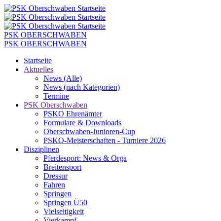
PSK OBERSCHWABEN
PSK OBERSCHWABEN
Startseite
Aktuelles
News (Alle)
News (nach Kategorien)
Termine
PSK Oberschwaben
PSKO Ehrenämter
Formulare & Downloads
Oberschwaben-Junioren-Cup
PSKO-Meisterschaften - Turniere 2026
Disziplinen
Pferdesport: News & Orga
Breitensport
Dressur
Fahren
Springen
Springen Ü50
Vielseitigkeit
Vierkampf