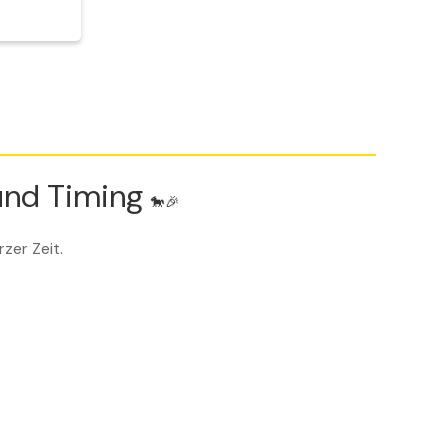
 und Timing
🐎🎉
rzer Zeit.