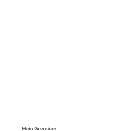
Sicherstellung der
Benutzerfreundlichkeit
Koordination mit Vorstand und
Spartenleitungen
Mein Gremium: