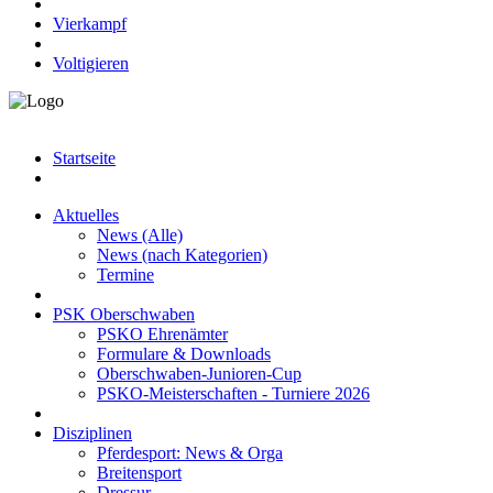
Vierkampf
Voltigieren
Startseite
Aktuelles
News (Alle)
News (nach Kategorien)
Termine
PSK Oberschwaben
PSKO Ehrenämter
Formulare & Downloads
Oberschwaben-Junioren-Cup
PSKO-Meisterschaften - Turniere 2026
Disziplinen
Pferdesport: News & Orga
Breitensport
Dressur