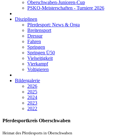
Oberschwaben-Junioren-Cup
PSKO-Meisterschaften - Turniere 2026
Disziplinen
Pferdesport: News & Orga
Breitensport
Dressur
Fahren
Springen
Springen Ü50
Vielseitigkeit
Vierkampf
Voltigieren
Bildergalerie
2026
2025
2024
2023
2022
Pferdesportkreis Oberschwaben
Heimat des Pferdesports in Oberschwaben