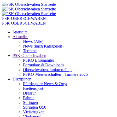
PSK OBERSCHWABEN
PSK OBERSCHWABEN
Startseite
Aktuelles
News (Alle)
News (nach Kategorien)
Termine
PSK Oberschwaben
PSKO Ehrenämter
Formulare & Downloads
Oberschwaben-Junioren-Cup
PSKO-Meisterschaften - Turniere 2026
Disziplinen
Pferdesport: News & Orga
Breitensport
Dressur
Fahren
Springen
Springen Ü50
Vielseitigkeit
Vierkampf