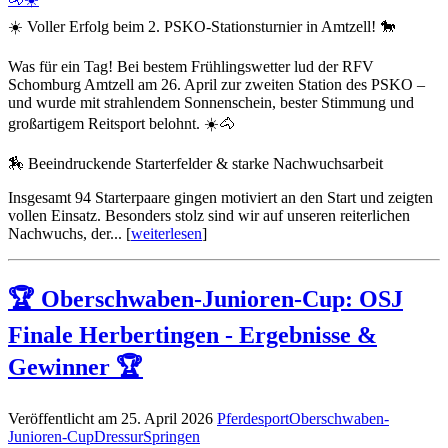
☀️ Voller Erfolg beim 2. PSKO‑Stationsturnier in Amtzell! 🐎
Was für ein Tag! Bei bestem Frühlingswetter lud der RFV
Schomburg Amtzell am 26. April zur zweiten Station des PSKO –
und wurde mit strahlendem Sonnenschein, bester Stimmung und
großartigem Reitsport belohnt. ☀️🐴
🏇 Beeindruckende Starterfelder & starke Nachwuchsarbeit
Insgesamt 94 Starterpaare gingen motiviert an den Start und zeigten
vollen Einsatz. Besonders stolz sind wir auf unseren reiterlichen
Nachwuchs, der... [
weiterlesen
]
🏆 Oberschwaben-Junioren-Cup: OSJ
Finale Herbertingen - Ergebnisse &
Gewinner 🏆
Veröffentlicht am 25. April 2026
Pferdesport
Oberschwaben-
Junioren-Cup
Dressur
Springen